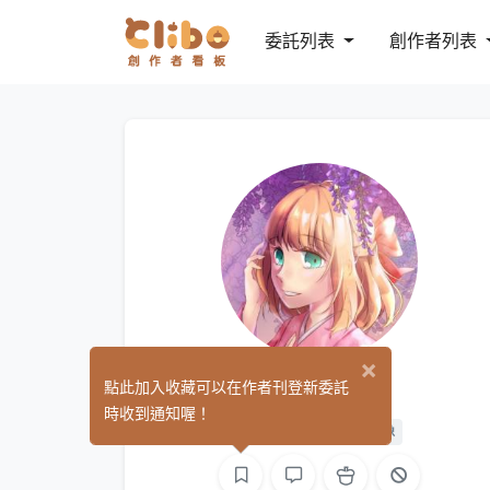
委託列表
創作者列表
×
蓮
點此加入收藏可以在作者刊登新委託
(0)
時收到通知喔！
平面設計
繪圖
影像