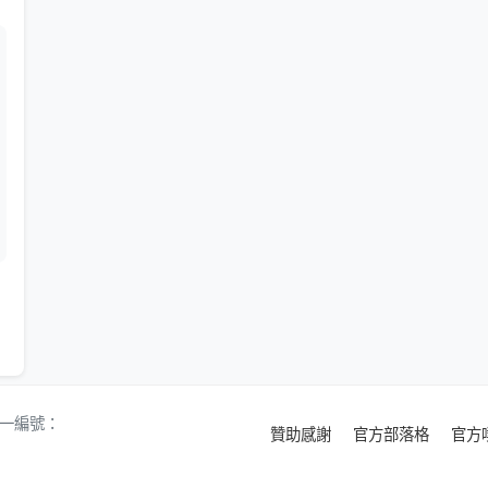
 統一編號：
贊助感謝
官方部落格
官方