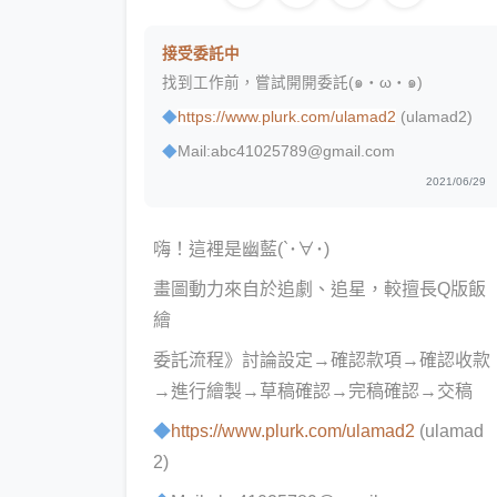
接受委託中
找到工作前，嘗試開開委託(๑・ω・๑)
◆
https://www.plurk.com/ulamad2
(ulamad2)
◆
Mail:abc41025789@gmail.com
2021/06/29
嗨！這裡是幽藍(`･∀･)
畫圖動力來自於追劇、追星，較擅長Q版飯
繪
委託流程》討論設定→確認款項→確認收款
→進行繪製→草稿確認→完稿確認→交稿
◆
https://www.plurk.com/ulamad2
(ulamad
2)