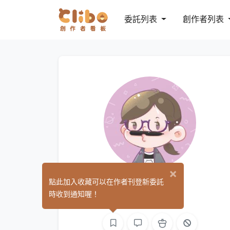
委託列表
創作者列表
×
幽藍
點此加入收藏可以在作者刊登新委託
(0)
時收到通知喔！
繪圖