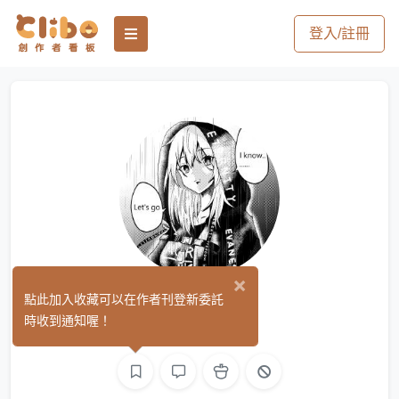
登入/註冊
×
saki
點此加入收藏可以在作者刊登新委託
(0)
時收到通知喔！
繪圖
L2D 繪圖