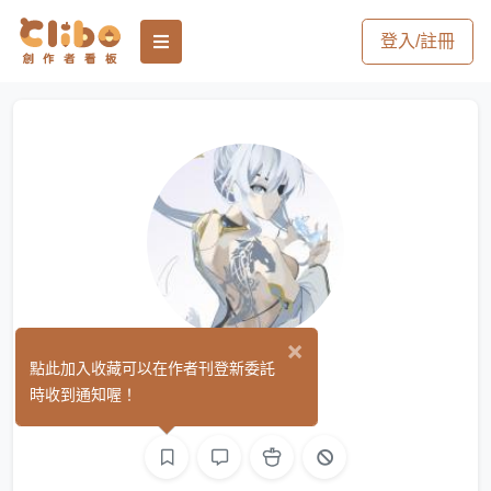
登入/註冊
×
彼夜
點此加入收藏可以在作者刊登新委託
(0)
時收到通知喔！
繪圖