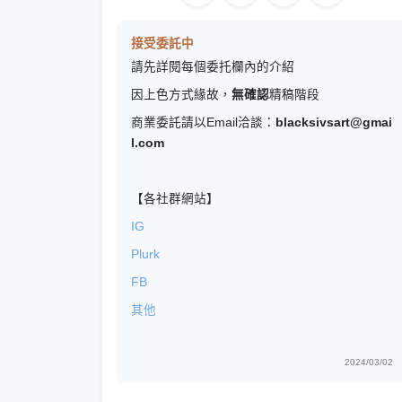
接受委託中
請先詳閱每個委托欄內的介紹
因上色方式緣故，
無確認
精稿階段
商業委託請以Email洽談：
blacksivsart@gmai
l.com
【各社群網站】
IG
Plurk
FB
其他
2024/03/02