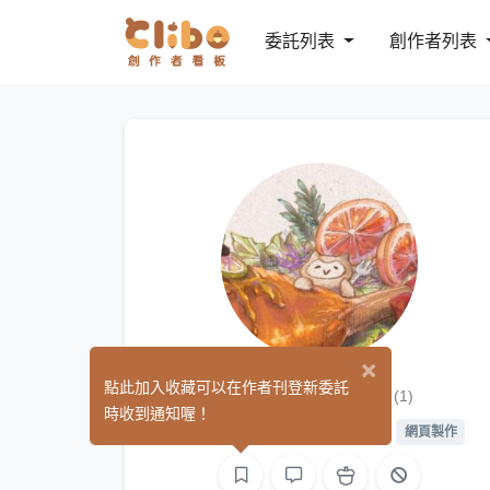
委託列表
創作者列表
×
BLACKSIVS
點此加入收藏可以在作者刊登新委託
(1)
時收到通知喔！
平面設計
手作
繪圖
文字
網頁製作