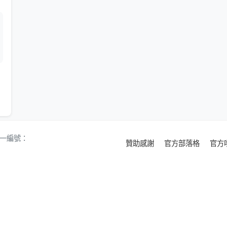
 統一編號：
贊助感謝
官方部落格
官方