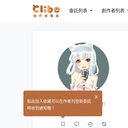
委託列表
創作者列表
×
貓咪批發商
點此加入收藏可以在作者刊登新委託
(1)
時收到通知喔！
繪圖