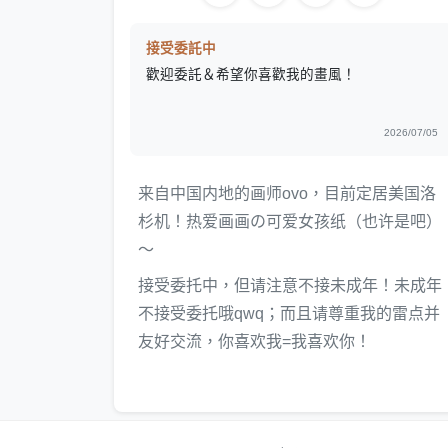
接受委託中
歡迎委託＆希望你喜歡我的畫風！
2026/07/05
来自中国内地的画师ovo，目前定居美国洛
杉机！热爱画画の可爱女孩纸（也许是吧）
～
接受委托中，但请注意不接未成年！未成年
不接受委托哦qwq；而且请尊重我的雷点并
友好交流，你喜欢我=我喜欢你！