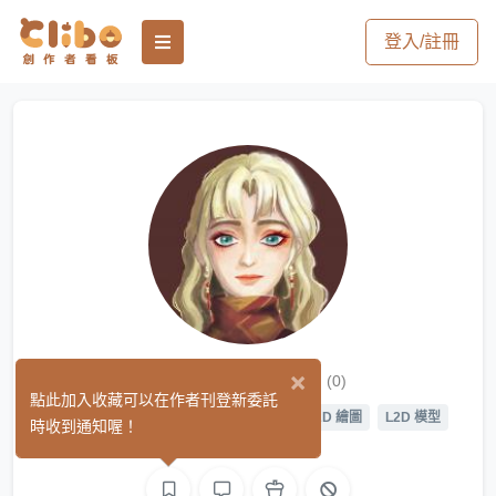
登入/註冊
pofubio 泡芙
×
(0)
點此加入收藏可以在作者刊登新委託
平面設計
繪圖
遊戲製作
影像
L2D 繪圖
L2D 模型
時收到通知喔！
文字