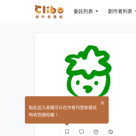
委託列表
創作者列表
×
河童
點此加入收藏可以在作者刊登新委託
(0)
時收到通知喔！
繪圖