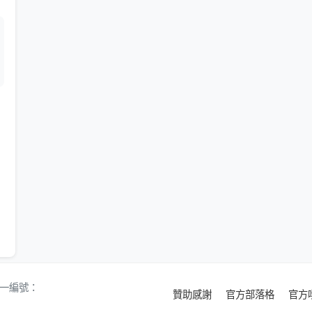
 統一編號：
贊助感謝
官方部落格
官方