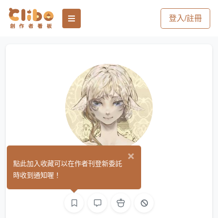
登入/註冊
×
那塊餅
點此加入收藏可以在作者刊登新委託
(0)
時收到通知喔！
繪圖