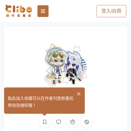
登入/註冊
×
不遇塵
點此加入收藏可以在作者刊登新委託
(0)
時收到通知喔！
繪圖