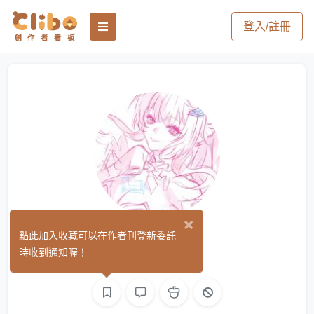
登入/註冊
×
鯢䰾
點此加入收藏可以在作者刊登新委託
(0)
時收到通知喔！
手作
繪圖