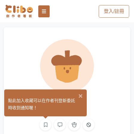
登入/註冊
×
ミケ
點此加入收藏可以在作者刊登新委託
(0)
時收到通知喔！
平面設計