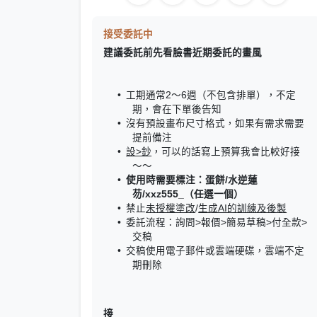
接受委託中
建議委託前先看臉書近期委託的畫風
工期通常2～6週（不包含排單），不定
期，會在下單後告知
沒有預設畫布尺寸格式，如果有需求需要
提前備注
設>鈔
，可以的話寫上預算我會比較好接
～～
使用時需要標注：蛋餅/水逆蓮
芴/xxz555_（任選一個）
禁止
未授權塗改
/
生成AI的訓練及後製
委託流程：詢問>報價>簡易草稿>付全款>
交稿
交稿使用電子郵件或雲端硬碟，雲端不定
期刪除
接