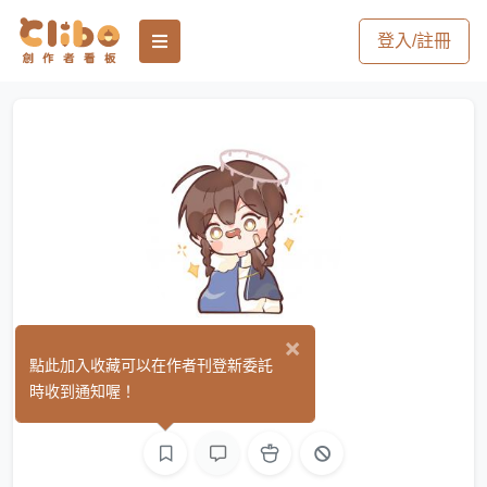
登入/註冊
×
零弎03
點此加入收藏可以在作者刊登新委託
(0)
時收到通知喔！
繪圖