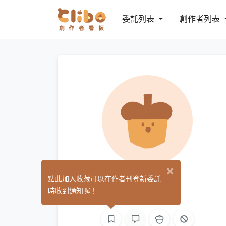
委託列表
創作者列表
×
花見
點此加入收藏可以在作者刊登新委託
(0)
時收到通知喔！
繪圖
L2D 繪圖