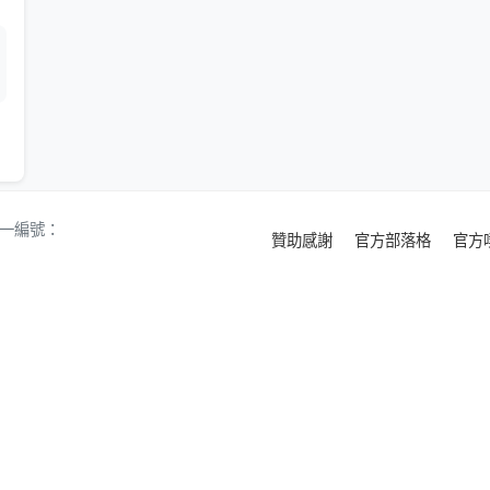
 統一編號：
贊助感謝
官方部落格
官方