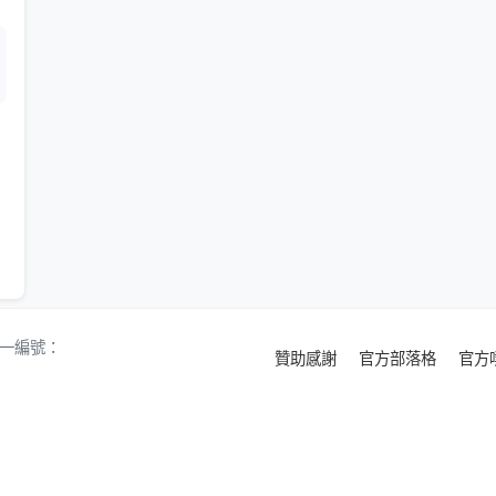
 統一編號：
贊助感謝
官方部落格
官方