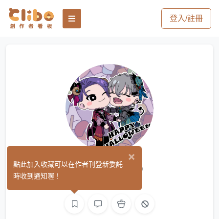
登入/註冊
×
鮪魚/小草
點此加入收藏可以在作者刊登新委託
(0)
時收到通知喔！
繪圖
L2D 模型