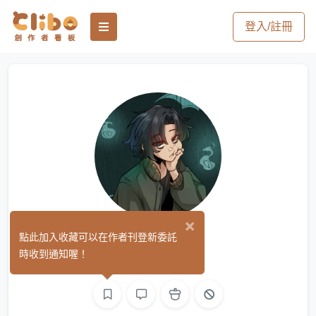
登入/註冊
×
飯
點此加入收藏可以在作者刊登新委託
(0)
時收到通知喔！
繪圖