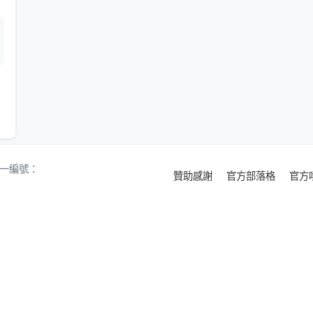
 統一編號：
贊助感謝
官方部落格
官方