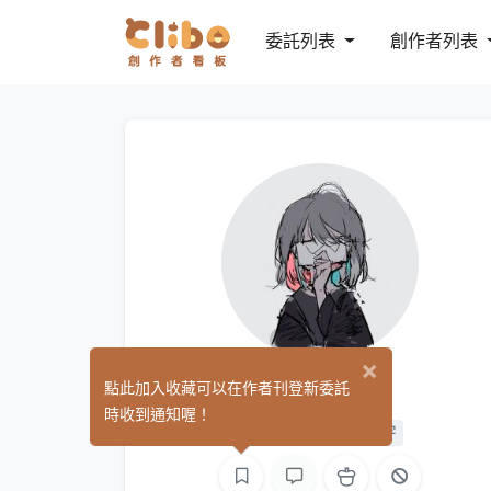
委託列表
創作者列表
×
豈言
點此加入收藏可以在作者刊登新委託
(0)
時收到通知喔！
平面設計
繪圖
文字