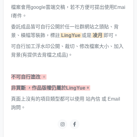
檔案會用google雲端交稿，若不方便可提出使用Emai
l寄件。
委託成品皆可自行公開於任一社群網站之頭貼、背
景、橫幅等裝飾，標註
LingYue
或是
凌月
即可。
可自行加工浮水印公開、裁切、修改檔案大小、加入
背景(有提供去背檔之成品)。
不可自行塗改
。
非買斷 ，作品版權仍屬於LingYue。
頁面上沒有的項目類型都可以使用 站內信 或 Email
詢問。