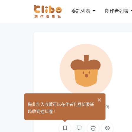
委託列表
創作者列表
×
はる🦦哈魯
點此加入收藏可以在作者刊登新委託
(0)
時收到通知喔！
繪圖