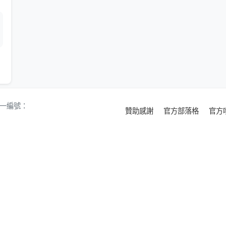
 統一編號：
贊助感謝
官方部落格
官方