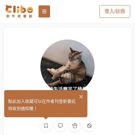
登入/註冊
×
一只碑
點此加入收藏可以在作者刊登新委託
(0)
時收到通知喔！
繪圖