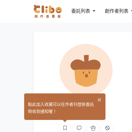
委託列表
創作者列表
×
joy
點此加入收藏可以在作者刊登新委託
(0)
時收到通知喔！
繪圖
3D