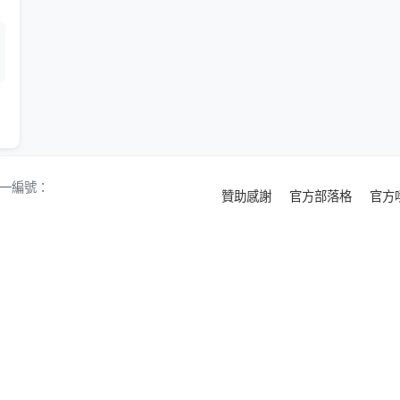
 統一編號：
贊助感謝
官方部落格
官方