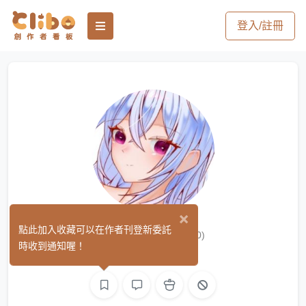
登入/註冊
×
神秘黑衣人
點此加入收藏可以在作者刊登新委託
(0)
時收到通知喔！
繪圖