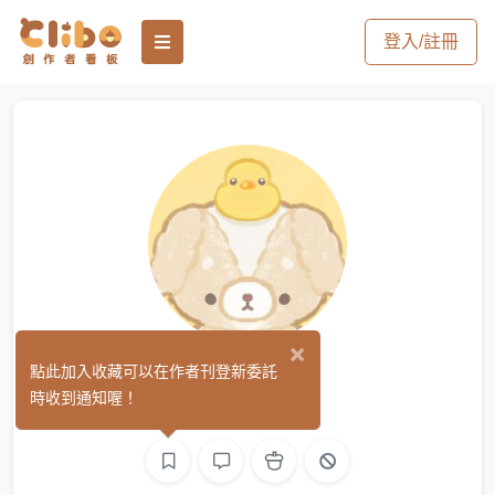
登入/註冊
×
林尾草
點此加入收藏可以在作者刊登新委託
(0)
時收到通知喔！
繪圖