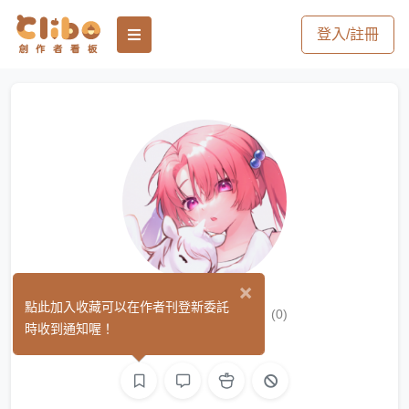
登入/註冊
×
咻咯 シュガー
點此加入收藏可以在作者刊登新委託
(0)
時收到通知喔！
繪圖
L2D 繪圖