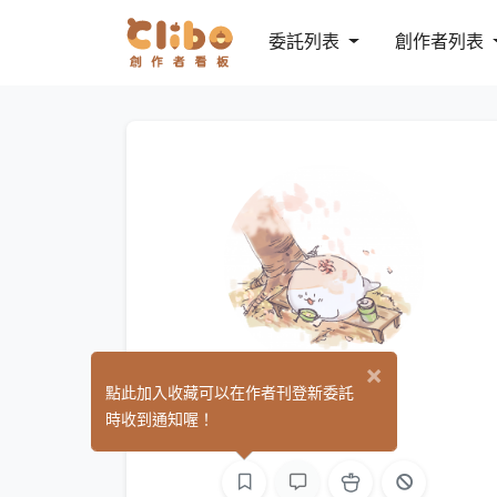
委託列表
創作者列表
×
UUco
點此加入收藏可以在作者刊登新委託
(0)
時收到通知喔！
繪圖