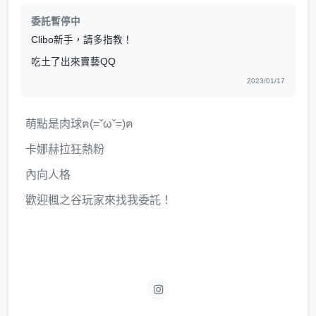
委託暫停中
Clibo新手，請多指教！
吃土了出來賣藝QQ
2023/01/17
萌點是肉球ฅ(=ˇωˇ=)ฅ
卡娜赫拉狂熱粉
內向人格
歡迎楓之谷玩家來找我委託！