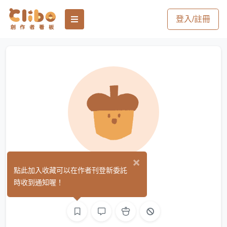
登入/註冊
×
賈貝爾
點此加入收藏可以在作者刊登新委託
(0)
時收到通知喔！
繪圖