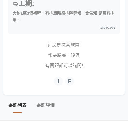
➭工期:
大約1至3個禮拜，有排單時須排隊等候，會告知 是否有排
單。
2024/11/01
這邊是抹茶歐蕾!
常駐臉書、噗浪
有問題都可以詢問!
委託列表
委託評價