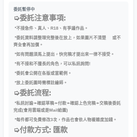
委託暫停中
➭委託注意事項:
*不接急件、真人、R18、有爭議作品。
*委託資料請整理完整後在放上，如果圖片不清楚 或不
齊全會再加價。
*如有問題須馬上提出，快完稿才提出來一律不接受。
*有不接和不擅長的角色，可以私訊詢問!
*委託會公開在各版或當範例。
*放上委託圖時需標註繪師。
➭委託流程:
*私訊討論➛確認草稿➛付款➛確認上色完稿➛交稿後委託
完成(會用雲端或是Mail給圖)
*每件都可免費修改3次，作品也會依人物複雜度加錢。
➭付款方式: 匯款