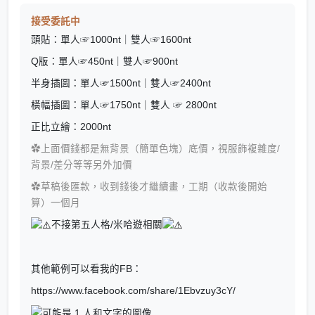
接受委託中
頭貼：單人☞︎1000nt｜雙人☞︎1600nt
Q版：單人☞︎450nt｜雙人☞︎900nt
半身插圖：單人☞︎1500nt｜雙人☞︎2400nt
橫幅插圖：單人☞︎1750nt｜雙人︎ ☞︎ 2800nt
正比立繪：2000nt
✿上面價錢都是無背景（簡單色塊）底價，視服飾複雜度/
背景/差分等等另外加價
✿草稿後匯款，收到錢後才繼續畫，工期（收款後開始
算）一個月
不接第五人格/米哈遊相關
其他範例可以看我的FB：
https://www.facebook.com/share/1Ebvzuy3cY/