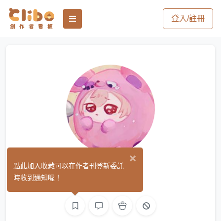
登入/註冊
×
ㄘ貓
點此加入收藏可以在作者刊登新委託
(3)
時收到通知喔！
繪圖