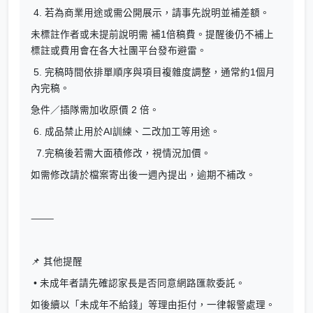
4. 若為商業用途或需公開展示，請事先說明並補差額。
未標註作者或未提前說明需 補1倍稿費。提醒後仍不補上
標註或費用會在各大社團平台發布避雷。
5. 完稿時間依排單順序與項目複雜度調整，通常約1個月
內完稿。
急件／插隊需加收原價 2 倍。
6. 成品禁止用於AI訓練、二改加工等用途。
7.完稿後若需大面積修改，視情況加價。
如需修改請於檔案寄出後一週內提出，逾期不補改。
⸻
📌 其他提醒
• 未成年者請先確認家長是否同意網路匯款委託。
如後續以「未成年不給錢」等理由拒付，一律報警處理。