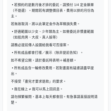
• 若預約的是數月後才排的委託，請預付 1/4 定金鎖單
（不退還）。期間若有調整價目表，費用以排的月份為
主。
若無故取消，將以此筆定金作為草稿損失費。
• 舒適範圍以少女、少年類為主。如需委託非慣畫範圍
（如肌肉男、大叔、真人臉等）
請務必提前傳人設圖給我看可否接案。
• 所有成品都會打樣／展示（除非提前告知）。
如不希望公開，請於委託時表明＋補差額。
• 所有成品含一輪修改費用，若對畫面有疑慮請盡早提
出。
不接受「畫完才要求退款」的要求。
• 我在線上 ≠ 我可以馬上回訊息。
請勿頻繁催問，基本上每天都會回。有急事請直接說明清
楚。