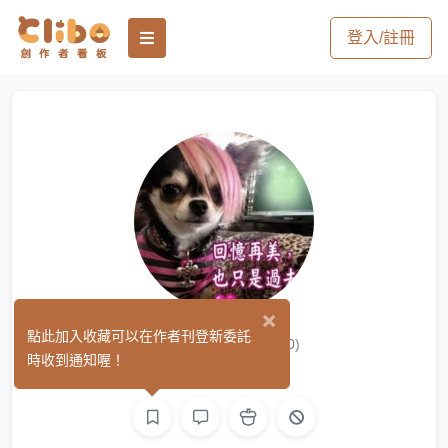
登入/註冊
×
大花咸豐草
點此加入收藏可以在作者刊登新委託
(0)
時收到通知喔！
繪圖