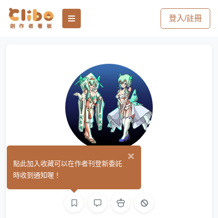
登入/註冊
×
三葉蟲
點此加入收藏可以在作者刊登新委託
(0)
時收到通知喔！
繪圖
影像