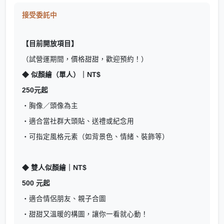
接受委託中
【目前開放項目】
（試營運期間，價格甜甜，歡迎預約！）
◆ 似顏繪（單人）｜NT$
250元起
・胸像／頭像為主
・適合當社群大頭貼、送禮或紀念用
・可指定風格元素（如背景色、情緒、裝飾等）
◆ 雙人似顏繪｜NT$
500 元起
・適合情侶朋友、親子合圖
・甜甜又溫暖的構圖，讓你一看就心動！