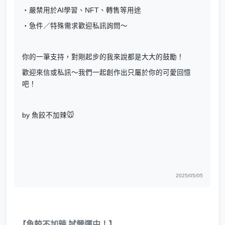
・嚴禁用於AI學習、NFT、轉售等用途
・急件／特殊需求歡迎私訊詢問～
你的一筆支持，對剛起步的我來說都是大大的鼓勵！
歡迎來信或私訊～我們一起創作出只屬於你的可愛回憶
吧！
by 魚餃不加辣🐭
2025/05/05
【魚餃不加辣 試營運中！】