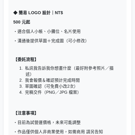
◆ 簡易 LOGO 設計｜NT$
500 元起
・適合個人小帳、小攤位、名片使用
・溝通後提供草圖＋完成圖（可小修改）
【委託流程】
私訊我告訴我你想畫什麼（最好附參考照片／描
述）
我會報價＆確認預計完成時間
草圖確認（可免費小改2次）
完稿交件（PNG／JPG 檔案）
【注意事項】
・目前為試營運價格，未來可能調整
・作品僅供個人非商業使用，如需商用 請另告知