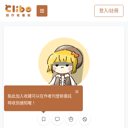
登入/註冊
×
月月
點此加入收藏可以在作者刊登新委託
(1)
時收到通知喔！
繪圖
音樂
聲音