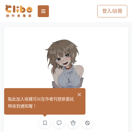
登入/註冊
×
白鄙笙
點此加入收藏可以在作者刊登新委託
(0)
時收到通知喔！
繪圖
影像