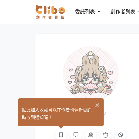
委託列表
創作者列表
×
澀川
點此加入收藏可以在作者刊登新委託
(2)
時收到通知喔！
繪圖