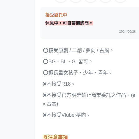
接受委託中
休息中，可自帶價詢問。
2024/06/28
⭕接受原創 / 二創 / 夢向 / 古風。
⭕BG、BL、GL皆可。
⭕擅長畫女孩子、少年、青年。
❌不接受R18。
❌不接受官方明確禁止商業委託之作品。(e
x.合奏)
❌不接受Vtuber夢向。
📎
注意事項