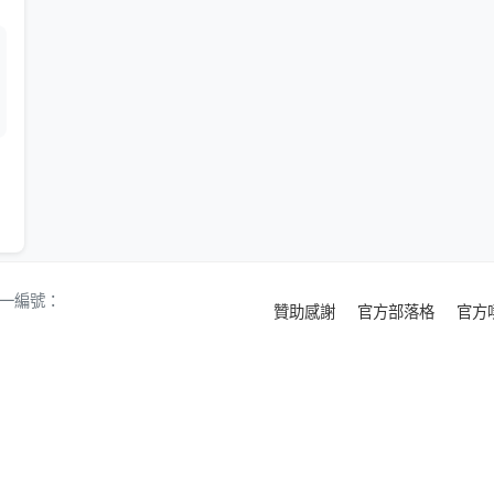
 統一編號：
贊助感謝
官方部落格
官方