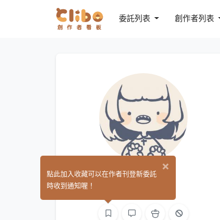
委託列表
創作者列表
×
阿榮
點此加入收藏可以在作者刊登新委託
(0)
時收到通知喔！
繪圖