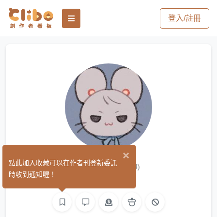
登入/註冊
×
じゅう
點此加入收藏可以在作者刊登新委託
(34)
時收到通知喔！
繪圖