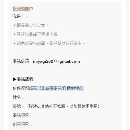
接受委託中
我是十，
＊擅長畫少年少女。
＊驚喜包委託可直接申請
＊站內信提供詢問，委託請以信箱為主。
委託信箱：
miyagi2627@gmail.com
▶
委託範例
信件標題請寫
【非商用委託/日期/姓名】
姓名：
帳號：（噗浪or其他社群軟體，以防聯絡不到用）
委託項目：
加購項目：