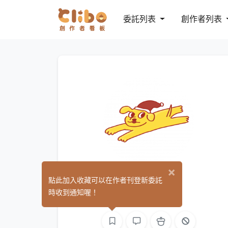
委託列表
創作者列表
×
ㄌㄌ
點此加入收藏可以在作者刊登新委託
(1)
時收到通知喔！
平面設計
繪圖