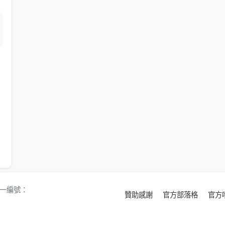
 統一編號：
贊助感謝
官方部落格
官方