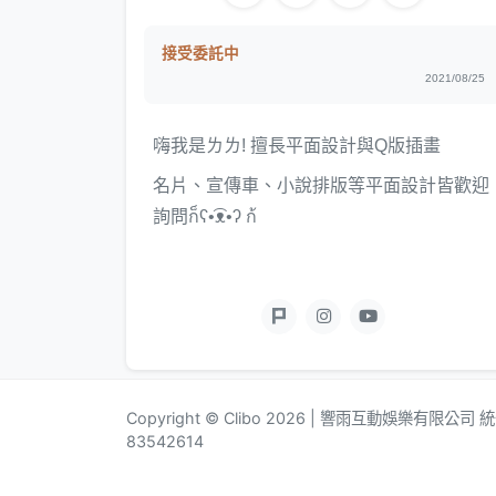
接受委託中
2021/08/25
嗨我是ㄌㄌ! 擅長平面設計與Q版插畫
名片、宣傳車、小說排版等平面設計皆歡迎
詢問ก็ʕ•͡ᴥ•ʔ ก้
Copyright © Clibo 2026 | 響雨互動娛樂有限公司
83542614