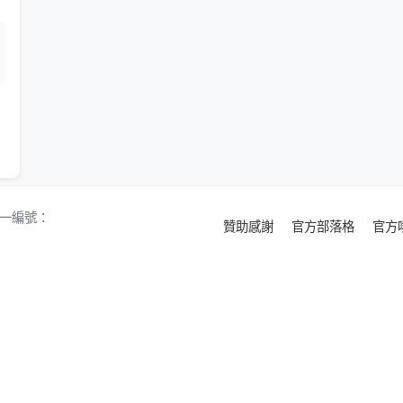
 統一編號：
贊助感謝
官方部落格
官方