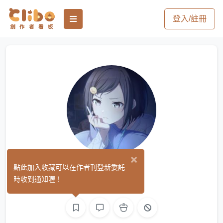
登入/註冊
×
糯米
點此加入收藏可以在作者刊登新委託
(0)
時收到通知喔！
繪圖