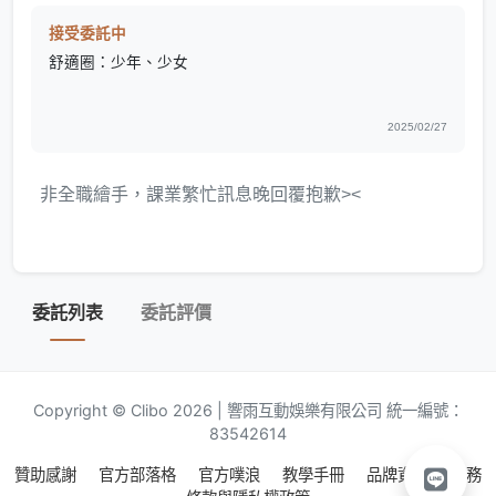
接受委託中
舒適圈：少年、少女
2025/02/27
非全職繪手，課業繁忙訊息晚回覆抱歉><
委託列表
委託評價
Copyright © Clibo 2026 | 響雨互動娛樂有限公司 統一編號：
83542614
贊助感謝
官方部落格
官方噗浪
教學手冊
品牌資源
服務