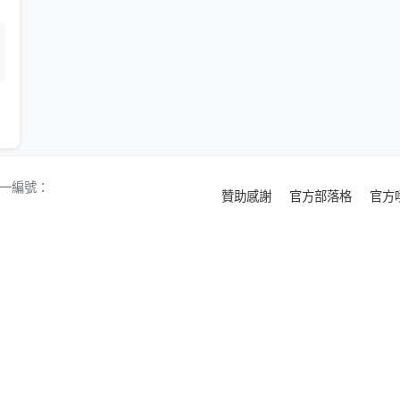
 統一編號：
贊助感謝
官方部落格
官方