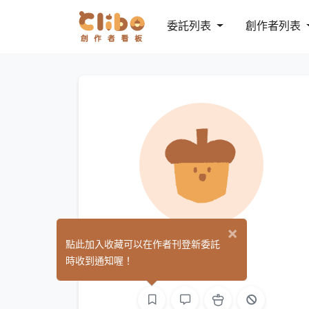
委託列表
創作者列表
×
凜風
點此加入收藏可以在作者刊登新委託
(0)
時收到通知喔！
L2D 模型