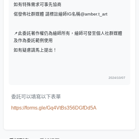
如有特殊需求可事先協商
偌發佈社群媒體 請標註繪師IG名稱@amber.t_art
📌此委託著作權仍為繪師所有，繪師可發至個人社群媒體
及作為委託範例使用
如有疑慮請馬上提出！
2024/10/07
委託可以填寫以下表單
https://forms.gle/Gq4VtBs356DGfDd5A