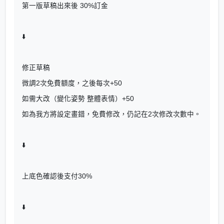
第一版草稿出來後 30%訂金
⬇️
修正草稿
微調2次免費額度，之後每次+50
如需大改（變化姿勢 整體表情）+50
如為我方將設定畫錯，免費修改，仍記在2次修改次數中。
⬇️
上底色確認後支付30%
⬇️