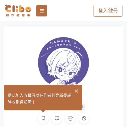
登入/註冊
×
ナマズ
點此加入收藏可以在作者刊登新委託
(3)
時收到通知喔！
平面設計
手作
繪圖