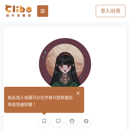
登入/註冊
×
建仁割
點此加入收藏可以在作者刊登新委託
(0)
時收到通知喔！
繪圖