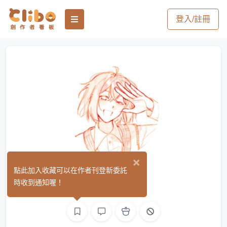
登入/註冊
×
阿乔
點此加入收藏可以在作者刊登新委託
(0)
時收到通知喔！
繪圖