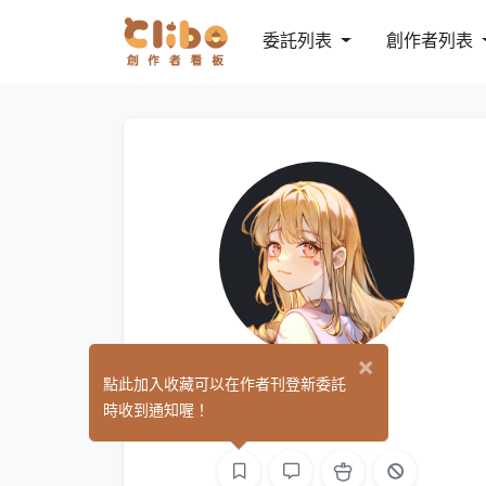
委託列表
創作者列表
×
YIRU
點此加入收藏可以在作者刊登新委託
(3)
時收到通知喔！
繪圖
遊戲製作