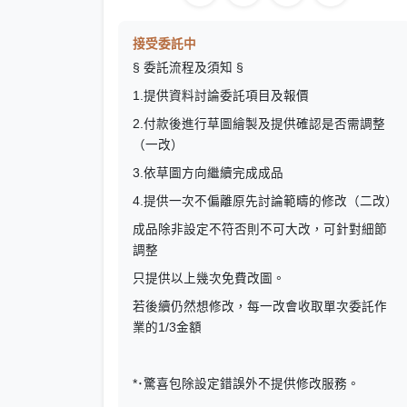
接受委託中
§ 委託流程及須知 §
1.提供資料討論委託項目及報價
2.付款後進行草圖繪製及提供確認是否需調整
（一改）
3.依草圖方向繼續完成成品
4.提供一次不偏離原先討論範疇的修改（二改）
成品除非設定不符否則不可大改，可針對細節
調整
只提供以上幾次免費改圖。
若後續仍然想修改，每一改會收取單次委託作
業的1/3金額
*･驚喜包除設定錯誤外不提供修改服務。