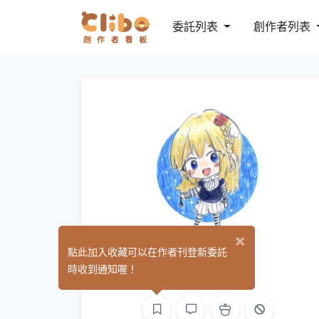
委託列表
創作者列表
×
茶比樂
點此加入收藏可以在作者刊登新委託
(0)
時收到通知喔！
繪圖
文字